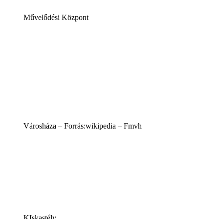
Művelődési Központ
Városháza – Forrás:wikipedia – Fmvh
KIskastély