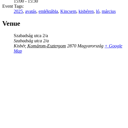
15:00 - 15:30
Event Tags:
2025
,
avatás
,
emléktábla
,
Kincsem
,
kisbéren
,
ló
,
március
Venue
Szabadság utca 2/a
Szabadság utca 2/a
Kisbér
,
Komárom-Esztergom
2870
Magyarország
+ Google
Map