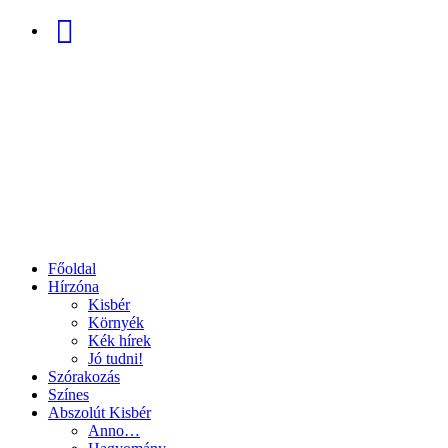
Facebook
Főoldal
Hírzóna
Kisbér
Környék
Kék hírek
Jó tudni!
Szórakozás
Színes
Abszolút Kisbér
Anno…