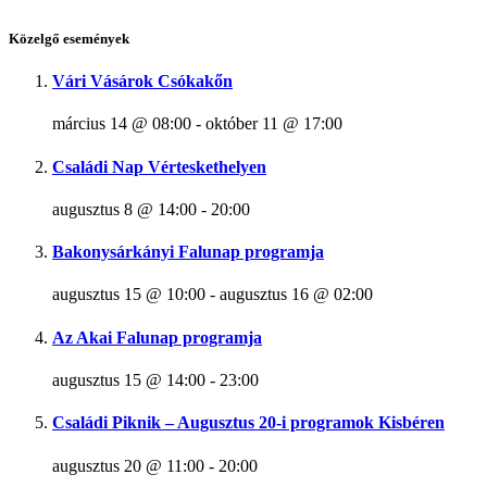
Közelgő események
Vári Vásárok Csókakőn
március 14 @ 08:00
-
október 11 @ 17:00
Családi Nap Vérteskethelyen
augusztus 8 @ 14:00
-
20:00
Bakonysárkányi Falunap programja
augusztus 15 @ 10:00
-
augusztus 16 @ 02:00
Az Akai Falunap programja
augusztus 15 @ 14:00
-
23:00
Családi Piknik – Augusztus 20-i programok Kisbéren
augusztus 20 @ 11:00
-
20:00