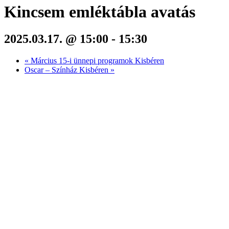
Kincsem emléktábla avatás
2025.03.17. @ 15:00
-
15:30
«
Március 15-i ünnepi programok Kisbéren
Oscar – Színház Kisbéren
»