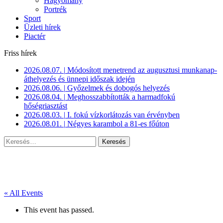
Hagyomány
Portrék
Sport
Üzleti hírek
Piactér
Friss hírek
2026.08.07.
|
Módosított menetrend az augusztusi munkanap-
áthelyezés és ünnepi időszak idején
2026.08.06.
|
Győzelmek és dobogós helyezés
2026.08.04.
|
Meghosszabbították a harmadfokú
hőségriasztást
2026.08.03.
|
I. fokú vízkorlátozás van érvényben
2026.08.01.
|
Négyes karambol a 81-es főúton
Keresés:
« All Events
This event has passed.